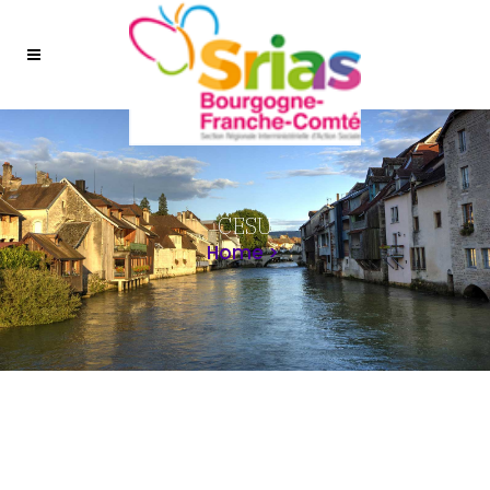
CESU
Home
>