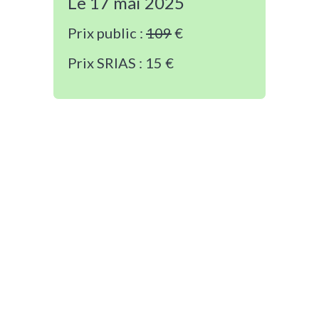
Le 17 mai 2025
Prix public :
109
€
Prix SRIAS :
15
€