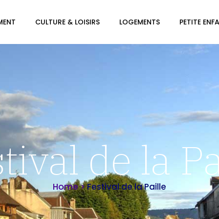
MENT
CULTURE & LOISIRS
LOGEMENTS
PETITE ENF
tival de la Pa
Home
>
Festival de la Paille